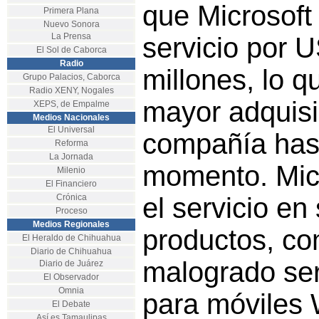
que Microsoft
Primera Plana
Nuevo Sonora
La Prensa
servicio por 
El Sol de Caborca
Radio
millones, lo q
Grupo Palacios, Caborca
Radio XENY, Nogales
mayor adquisi
XEPS, de Empalme
Medios Nacionales
El Universal
compañía has
Reforma
La Jornada
momento. Micr
Milenio
El Financiero
Crónica
el servicio en
Proceso
Medios Regionales
productos, co
El Heraldo de Chihuahua
Diario de Chihuahua
malogrado ser
Diario de Juárez
El Observador
Omnia
para móviles
El Debate
Así es Tamaulipas