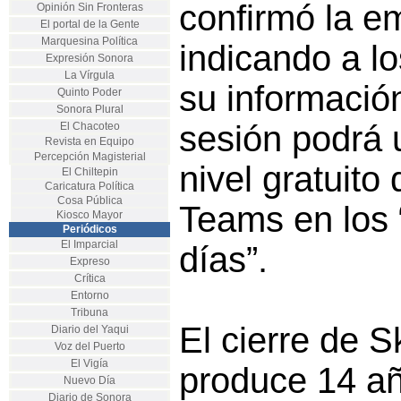
confirmó la e
Opinión Sin Fronteras
El portal de la Gente
Marquesina Política
indicando a l
Expresión Sonora
La Vírgula
su información
Quinto Poder
Sonora Plural
sesión podrá u
El Chacoteo
Revista en Equipo
Percepción Magisterial
nivel gratuito
El Chiltepin
Caricatura Política
Cosa Pública
Teams en los 
Kiosco Mayor
Periódicos
El Imparcial
días”.
Expreso
Crítica
Entorno
Tribuna
El cierre de 
Diario del Yaqui
Voz del Puerto
El Vigía
produce 14 a
Nuevo Día
Diario de Sonora