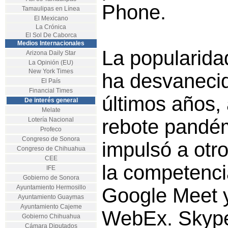
Phone.
Tamaulipas en Línea
El Mexicano
La Crónica
El Sol De Caborca
Medios Internacionales
La popularida
Arizona Daily Star
La Opinión (EU)
New York Times
ha desvanecid
El País
Financial Times
últimos años,
De interés general
Melate
rebote pandé
Lotería Nacional
Profeco
Congreso de Sonora
impulsó a otr
Congreso de Chihuahua
CEE
la competenc
IFE
Gobierno de Sonora
Ayuntamiento Hermosillo
Google Meet 
Ayuntamiento Guaymas
Ayuntamiento Cajeme
WebEx. Skype
Gobierno Chihuahua
Cámara Diputados