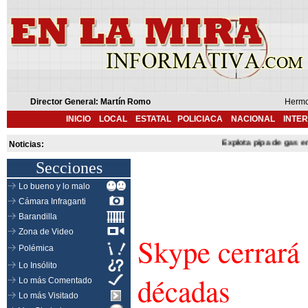
Director General: Martín Romo
Hermo
INICIO
LOCAL
ESTATAL
POLICIACA
NACIONAL
INTE
Explota pipa de gas en Cu
Noticias:
Secciones
Lo bueno y lo malo
Cámara Infraganti
Barandilla
Zona de Video
Skype cerrará
Polémica
Lo Insólito
décadas
Lo más Comentado
Lo más Visitado