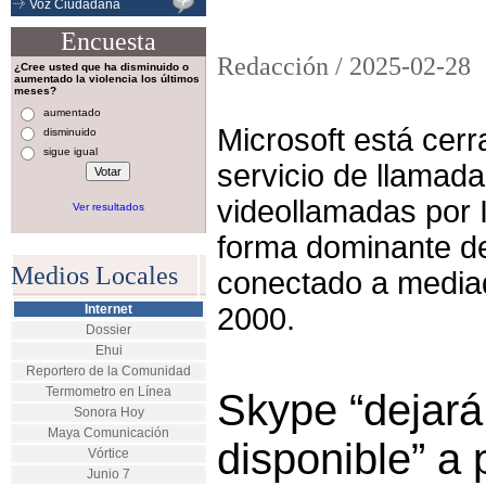
Voz Ciudadana
Encuesta
Redacción /
2025-02-28
¿Cree usted que ha disminuido o
aumentado la violencia los últimos
meses?
aumentado
Microsoft está cer
disminuido
sigue igual
servicio de llamada
videollamadas por I
Ver resultados
forma dominante d
Medios Locales
conectado a media
Internet
2000.
Dossier
Ehui
Reportero de la Comunidad
Termometro en Línea
Skype “dejará
Sonora Hoy
Maya Comunicación
disponible” a 
Vórtice
Junio 7