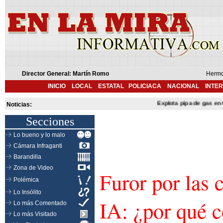
Director General: Martín Romo
Hermo
INICIO
LOCAL
ESTATAL
POLICIACA
NACIONAL
INTE
Explota pipa de gas en Cuer
Noticias:
Secciones
Lo bueno y lo malo
Cámara Infraganti
Barandilla
Zona de Video
Furor por las 
Polémica
Lo Insólito
IA: ¿por qué 
Lo más Comentado
Lo más Visitado