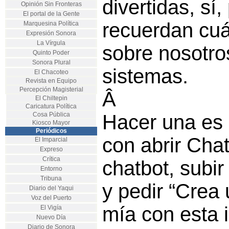
divertidas, sí
Opinión Sin Fronteras
El portal de la Gente
recuerdan cu
Marquesina Política
Expresión Sonora
La Vírgula
sobre nosotro
Quinto Poder
Sonora Plural
sistemas.
El Chacoteo
Revista en Equipo
Percepción Magisterial
Â
El Chiltepin
Caricatura Política
Cosa Pública
Hacer una es 
Kiosco Mayor
Periódicos
con abrir Cha
El Imparcial
Expreso
Crítica
chatbot, subir
Entorno
Tribuna
y pedir “Crea 
Diario del Yaqui
Voz del Puerto
mía con esta 
El Vigía
Nuevo Día
Diario de Sonora