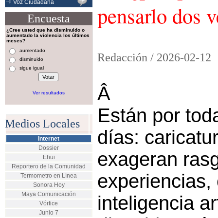
Voz Ciudadana
pensarlo dos 
Encuesta
¿Cree usted que ha disminuido o
aumentado la violencia los últimos
meses?
aumentado
Redacción /
2026-02-12
disminuido
sigue igual
Â
Ver resultados
Están por tod
Medios Locales
días: caricatu
Internet
Dossier
exageran rasg
Ehui
Reportero de la Comunidad
experiencias,
Termometro en Línea
Sonora Hoy
Maya Comunicación
inteligencia ar
Vórtice
Junio 7