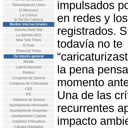
impulsados por
Tamaulipas en Línea
El Mexicano
en redes y lo
La Crónica
El Sol De Caborca
Medios Internacionales
registrados. S
Arizona Daily Star
La Opinión (EU)
todavía no te
New York Times
El País
Financial Times
“caricaturizas
De interés general
Melate
la pena pensa
Lotería Nacional
Profeco
Congreso de Sonora
momento ante
Congreso de Chihuahua
CEE
Una de las cr
IFE
Gobierno de Sonora
recurrentes a
Ayuntamiento Hermosillo
Ayuntamiento Guaymas
Ayuntamiento Cajeme
impacto ambi
Gobierno Chihuahua
Cámara Diputados