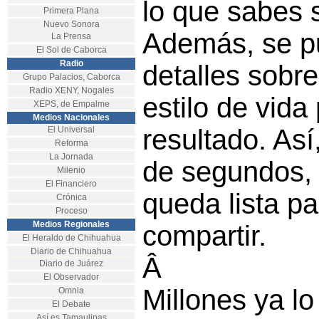
lo que sabes 
Primera Plana
Nuevo Sonora
Además, se p
La Prensa
El Sol de Caborca
Radio
detalles sobre 
Grupo Palacios, Caborca
Radio XENY, Nogales
estilo de vida 
XEPS, de Empalme
Medios Nacionales
resultado. Así
El Universal
Reforma
La Jornada
de segundos,
Milenio
El Financiero
queda lista p
Crónica
Proceso
Medios Regionales
compartir.
El Heraldo de Chihuahua
Diario de Chihuahua
Â
Diario de Juárez
El Observador
Millones ya lo
Omnia
El Debate
Así es Tamaulipas