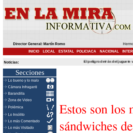
Director General: Martín Romo
Hermo
INICIO
LOCAL
ESTATAL
POLICIACA
NACIONAL
INTE
El peligro detrás del juguete vira
Noticias:
Secciones
Lo bueno y lo malo
Cámara Infraganti
Barandilla
Zona de Video
Estos son los 
Polémica
Lo Insólito
sándwiches d
Lo más Comentado
Lo más Visitado