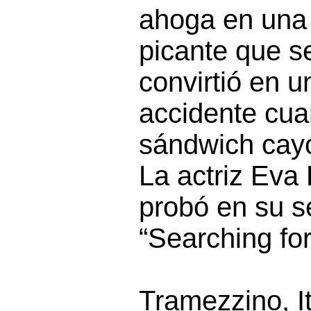
ahoga en una 
picante que s
convirtió en u
accidente cu
sándwich cayó
La actriz Eva 
probó en su 
“Searching fo
Tramezzino, It