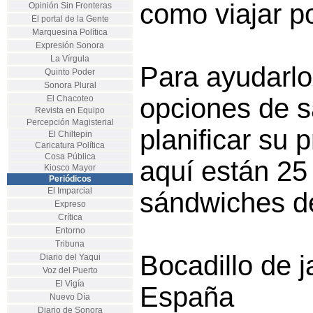
como viajar po
Opinión Sin Fronteras
El portal de la Gente
Marquesina Política
Expresión Sonora
La Vírgula
Para ayudarlo
Quinto Poder
Sonora Plural
opciones de s
El Chacoteo
Revista en Equipo
Percepción Magisterial
planificar su 
El Chiltepin
Caricatura Política
Cosa Pública
aquí están 25
Kiosco Mayor
Periódicos
El Imparcial
sándwiches d
Expreso
Crítica
Entorno
Tribuna
Bocadillo de j
Diario del Yaqui
Voz del Puerto
El Vigía
España
Nuevo Día
Diario de Sonora