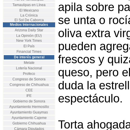
apila sobre pa
Tamaulipas en Línea
El Mexicano
La Crónica
se unta o rocí
El Sol De Caborca
Medios Internacionales
oliva extra vi
Arizona Daily Star
La Opinión (EU)
New York Times
pueden agreg
El País
Financial Times
frescos y qui
De interés general
Melate
queso, pero e
Lotería Nacional
Profeco
Congreso de Sonora
duda la estrel
Congreso de Chihuahua
CEE
espectáculo.
IFE
Gobierno de Sonora
Ayuntamiento Hermosillo
Ayuntamiento Guaymas
Ayuntamiento Cajeme
Torta ahogad
Gobierno Chihuahua
Cámara Diputados