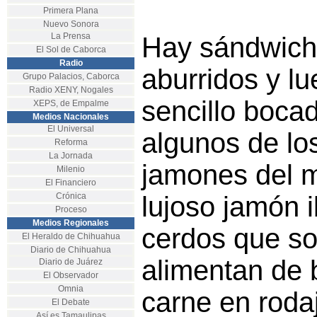
Primera Plana
Nuevo Sonora
La Prensa
Hay sándwich
El Sol de Caborca
Radio
aburridos y lu
Grupo Palacios, Caborca
Radio XENY, Nogales
sencillo bocad
XEPS, de Empalme
Medios Nacionales
El Universal
algunos de lo
Reforma
La Jornada
jamones del m
Milenio
El Financiero
Crónica
lujoso jamón i
Proceso
Medios Regionales
cerdos que so
El Heraldo de Chihuahua
Diario de Chihuahua
alimentan de b
Diario de Juárez
El Observador
Omnia
carne en roda
El Debate
Así es Tamaulipas