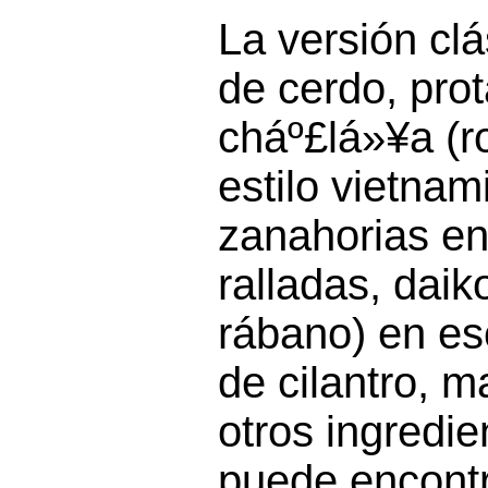
La versión cl
de cerdo, pro
cháº£lá»¥a (ro
estilo vietnami
zanahorias e
ralladas, daik
rábano) en es
de cilantro, 
otros ingredi
puede encontr