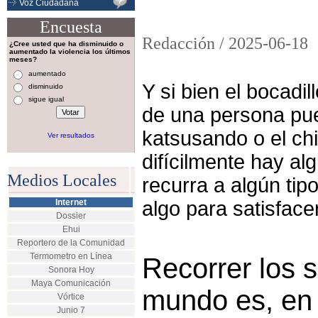
Voz Ciudadana
Encuesta
Redacción /
2025-06-18
¿Cree usted que ha disminuido o
aumentado la violencia los últimos
meses?
aumentado
Y si bien el bocadil
disminuido
sigue igual
de una persona pue
katsusando o el chi
Ver resultados
difícilmente hay al
Medios Locales
recurra a algún tip
Internet
algo para satisface
Dossier
Ehui
Reportero de la Comunidad
Termometro en Línea
Recorrer los 
Sonora Hoy
Maya Comunicación
mundo es, en 
Vórtice
Junio 7