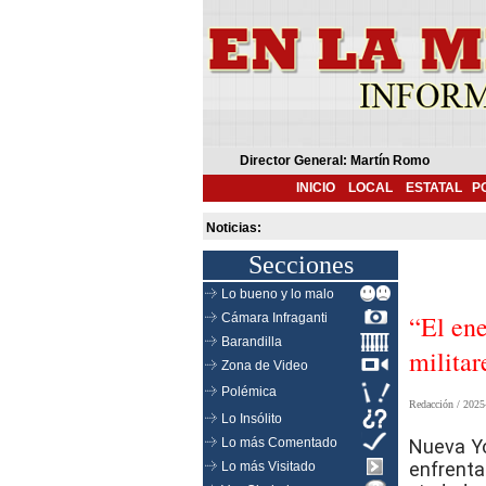
Director General: Martín Romo
INICIO
LOCAL
ESTATAL
P
Noticias:
Secciones
Lo bueno y lo malo
“El en
Cámara Infraganti
Barandilla
milita
Zona de Video
Polémica
Redacción /
2025
Lo Insólito
Lo más Comentado
Nueva Yo
enfrent
Lo más Visitado