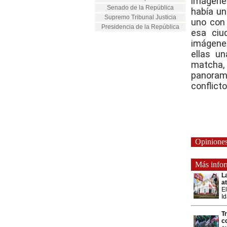
imágenes
Senado de la República
había un
Supremo Tribunal Justicia
uno con 
Presidencia de la República
esa ciu
imágenes
ellas u
matcha,
panorama
conflicto
Opinione
Más inform
La
a
El
Id
T
c