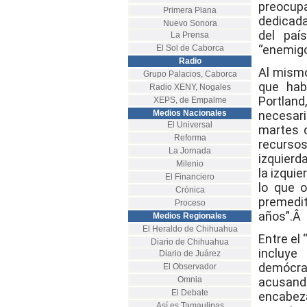
preocupa
Primera Plana
dedicada
Nuevo Sonora
del paí
La Prensa
“enemigo
El Sol de Caborca
Radio
Al mismo
Grupo Palacios, Caborca
que hab
Radio XENY, Nogales
Portland
XEPS, de Empalme
Medios Nacionales
necesari
El Universal
martes c
Reforma
recursos
La Jornada
izquierda
Milenio
la izqui
El Financiero
lo que o
Crónica
premedit
Proceso
años”.Â
Medios Regionales
El Heraldo de Chihuahua
Entre el 
Diario de Chihuahua
incluye
Diario de Juárez
demócrat
El Observador
Omnia
acusando
El Debate
encabez
Así es Tamaulipas