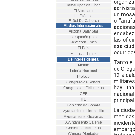
organiz
Tamaulipas en Línea
activist
El Mexicano
un mosai
La Crónica
o “antif
El Sol De Caborca
Medios Internacionales
accione
Arizona Daily Star
encabeza
La Opinión (EU)
las ofic
New York Times
esa ciud
El País
ocurrido
Financial Times
De interés general
Tanto el
Melate
de Orego
Lotería Nacional
12 alcal
Profeco
militare
Congreso de Sonora
hay una
Congreso de Chihuahua
nacional
CEE
principal
IFE
Gobierno de Sonora
La ciuda
Ayuntamiento Hermosillo
medidas 
Ayuntamiento Guaymas
incident
Ayuntamiento Cajeme
Gobierno Chihuahua
embargo,
Cámara Diputados