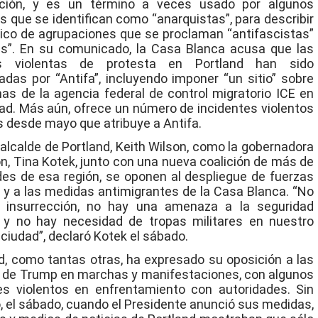
ación, y es un término a veces usado por algunos
as que se identifican como “anarquistas”, para describir
co de agrupaciones que se proclaman “antifascistas”
as”. En su comunicado, la Casa Blanca acusa que las
s violentas de protesta en Portland han sido
das por “Antifa”, incluyendo imponer “un sitio” sobre
inas de la agencia federal de control migratorio ICE en
ad. Más aún, ofrece un número de incidentes violentos
s desde mayo que atribuye a Antifa.
 alcalde de Portland, Keith Wilson, como la gobernadora
n, Tina Kotek, junto con una nueva coalición de más de
des de esa región, se oponen al despliegue de fuerzas
s y a las medidas antimigrantes de la Casa Blanca. “No
 insurrección, no hay una amenaza a la seguridad
 y no hay necesidad de tropas militares en nuestro
 ciudad”, declaró Kotek el sábado.
d, como tantas otras, ha expresado su oposición a las
de Trump en marchas y manifestaciones, con algunos
es violentos en enfrentamiento con autoridades. Sin
 el sábado, cuando el Presidente anunció sus medidas,