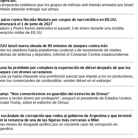
xigencias.
a propuesta establece que los grupos de milicias anti-Hamás armados por Israel
ambién deberán entregar sus armas
l juicio contra Nicolás Maduro por cargos de narcotráfico en EE.UU.
omenzará el 1 de junio de 2027
aduro y Flores fueron detenidos el pasado 3 de enero durante una insólita
peración militar de EE.UU
EUU lanzó nueva oleada de 90 minutos de ataques contra Irán
tre los objetivos había plataformas costeras y de lanzamiento de misiles,
istemas de defensa y depósitos, informó el Comando Central estadounidense.
usia ha prohibido por completo la exportación de diésel después de que los
taques con drones ucranianos
usia ya había impuesto una prohibición parcial que impide a los no productores,
omo los comerciantes de combustible, vender diésel en el extranjer
rump: "Nos convertiremos en guardián del estrecho de Ormuz"
mos a recibir dinero por protegerlo", aseguró el presidente de Estados Unidos,
onald Trump, sobre el estrecho de Ormuz.
l escándalo de corrupción que rodea al gobierno de Argentina y que terminó
on la renuncia de una de las figuras más cercanas a Milei
ras meses de desgaste político por un creciente caso de corrupción en
rgentina