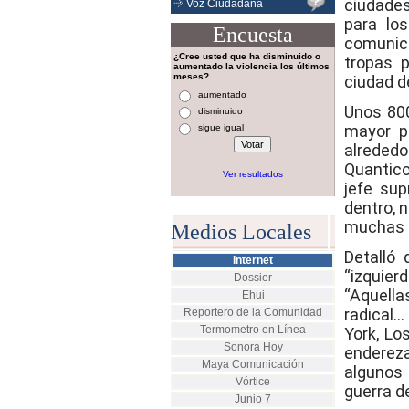
ciudade
Voz Ciudadana
para lo
Encuesta
comunica
¿Cree usted que ha disminuido o
tropas p
aumentado la violencia los últimos
meses?
ciudad d
aumentado
Unos 800
disminuido
mayor p
sigue igual
alrededo
Quantico
Ver resultados
jefe sup
dentro, 
muchas 
Medios Locales
Detalló 
Internet
“izquier
Dossier
“Aquell
Ehui
radical…
Reportero de la Comunidad
Termometro en Línea
York, Lo
Sonora Hoy
enderez
Maya Comunicación
algunos 
Vórtice
guerra d
Junio 7