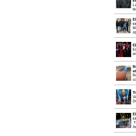
e
L
t
E
c
M
o
E
En
s
R
a
R
c
T
Va
D
E
c
T
A