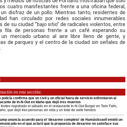
 y medios de noticias de Portland mostraban que sólo
os cuatro manifestantes frente a una oficina federal,
un disfraz de un pollo. Mientras tanto, residentes de
dad han circulado por redes sociales innumerables
 de su ciudad “bajo sitio” de radicales violentos, entre
na fila de personas frente a un café esperando su
 un mercado urbano al aire libre lleno de gente, y
s de parques y el centro de la ciudad sin señales de
.
s
ación en esta sección:
 policía confirma que un civil y un oficial fuera de servicio enfrentaron al
tacante de In-N-Out en Idaho que dejó tres muertos
 tiroteo registrado el sábado en el restaurante In-N-Out Burger en Twin Falls,
aho, que dejó tres personas sin vida y un total de siete heridos
rump anuncia acuerdo para el 'desarme completo' de HamásIsraelí emitió un
omunicado en el que aclaró que la propuesta de desarme no satisface sus