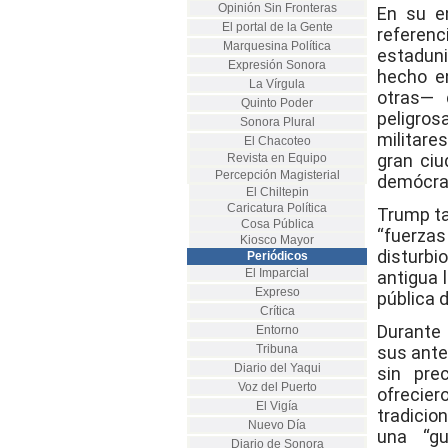
Opinión Sin Fronteras
En su e
El portal de la Gente
refere
Marquesina Política
estaduni
Expresión Sonora
hecho e
La Vírgula
otras— 
Quinto Poder
peligro
Sonora Plural
militare
El Chacoteo
gran ciu
Revista en Equipo
Percepción Magisterial
demócrata
El Chiltepin
Caricatura Política
Trump ta
Cosa Pública
“fuerzas
Kiosco Mayor
disturbi
Periódicos
El Imparcial
antigua 
Expreso
pública 
Crítica
Durante 
Entorno
Tribuna
sus ante
Diario del Yaqui
sin pre
Voz del Puerto
ofrecie
El Vigía
tradicio
Nuevo Día
una “gu
Diario de Sonora