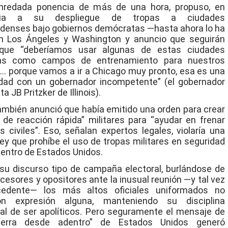
nredada ponencia de más de una hora, propuso, en
ncia a su despliegue de tropas a ciudades
denses bajo gobiernos demócratas —hasta ahora lo ha
n Los Ángeles y Washington y anuncio que seguirán
que “deberíamos usar algunas de estas ciudades
sas como campos de entrenamiento para nuestros
s… porque vamos a ir a Chicago muy pronto, esa es una
dad con un gobernador incompetente” (el gobernador
 JB Pritzker de Illinois).
mbién anunció que había emitido una orden para crear
 de reacción rápida” militares para “ayudar en frenar
os civiles”. Eso, señalan expertos legales, violaría una
ley que prohíbe el uso de tropas militares en seguridad
dentro de Estados Unidos.
su discurso tipo de campaña electoral, burlándose de
cesores y opositores ante la inusual reunión —y tal vez
cedente— los más altos oficiales uniformados no
ron expresión alguna, manteniendo su disciplina
nal de ser apolíticos. Pero seguramente el mensaje de
erra desde adentro” de Estados Unidos generó