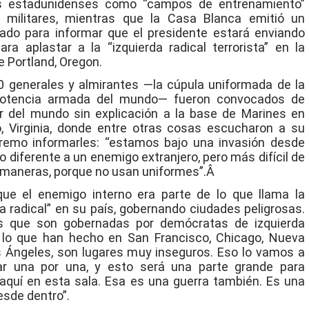
s estadunidenses como “campos de entrenamiento”
s militares, mientras que la Casa Blanca emitió un
do para informar que el presidente estará enviando
ara aplastar a la “izquierda radical terrorista” en la
e Portland, Oregon.
 generales y almirantes —la cúpula uniformada de la
otencia armada del mundo— fueron convocados de
r del mundo sin explicación a la base de Marines en
, Virginia, donde entre otras cosas escucharon a su
remo informarles: “estamos bajo una invasión desde
no diferente a un enemigo extranjero, pero más difícil de
maneras, porque no usan uniformes”.Â
que el enemigo interno era parte de lo que llama la
da radical” en su país, gobernando ciudades peligrosas.
as que son gobernadas por demócratas de izquierda
 lo que han hecho en San Francisco, Chicago, Nueva
s Ángeles, son lugares muy inseguros. Eso lo vamos a
ar una por una, y esto será una parte grande para
aquí en esta sala. Esa es una guerra también. Es una
esde dentro”.