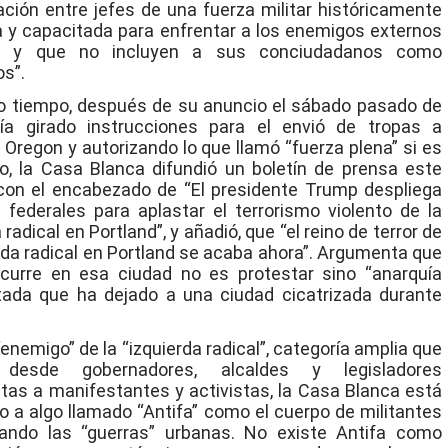
ción entre jefes de una fuerza militar históricamente
 y capacitada para enfrentar a los enemigos externos
s y que no incluyen a sus conciudadanos como
s”.
 tiempo, después de su anuncio el sábado pasado de
ía girado instrucciones para el envió de tropas a
, Oregon y autorizando lo que llamó “fuerza plena” si es
o, la Casa Blanca difundió un boletín de prensa este
on el encabezado de “El presidente Trump despliega
 federales para aplastar el terrorismo violento de la
 radical en Portland”, y añadió, que “el reino de terror de
erda radical en Portland se acaba ahora”. Argumenta que
curre en esa ciudad no es protestar sino “anarquía
ada que ha dejado a una ciudad cicatrizada durante
“enemigo” de la “izquierda radical”, categoría amplia que
 desde gobernadores, alcaldes y legisladores
as a manifestantes y activistas, la Casa Blanca está
 a algo llamado “Antifa” como el cuerpo de militantes
ando las “guerras” urbanas. No existe Antifa como